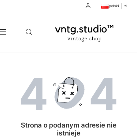
Zaloguj się
polski
zł
Otwórz wyszukiwarkę
Szukaj
Menu
Strona o podanym adresie nie
istnieje