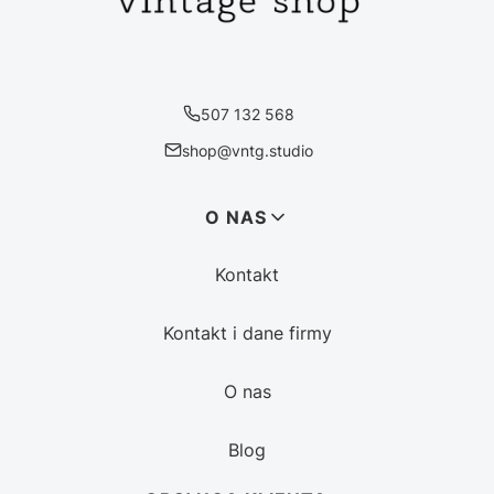
507 132 568
shop@vntg.studio
Linki w stopce
O NAS
Kontakt
Kontakt i dane firmy
O nas
Blog