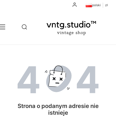
Zaloguj się
polski
zł
Otwórz wyszukiwarkę
Szukaj
Menu
Strona o podanym adresie nie
istnieje