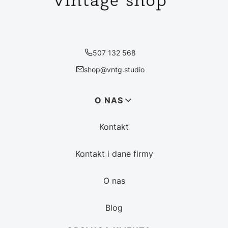
507 132 568
shop@vntg.studio
Linki w stopce
O NAS
Kontakt
Kontakt i dane firmy
O nas
Blog